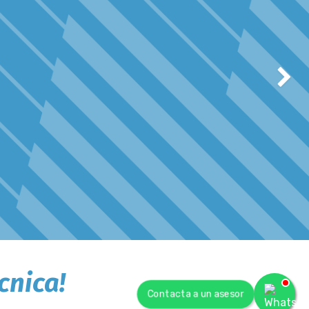
Siguie
cnica!
Contacta a un asesor